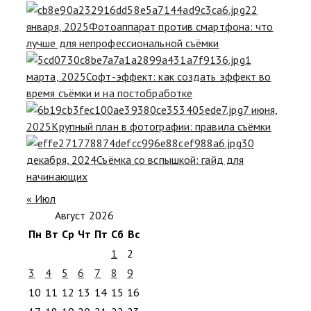
22
января, 2025
Фотоаппарат против смартфона: что
лучше для непрофессиональной съёмки
1
марта, 2025
Софт-эффект: как создать эффект во
время съёмки и на постобработке
7 июня,
2025
Крупный план в фотографии: правила съёмки
30
декабря, 2024
Съёмка со вспышкой: гайд для
начинающих
« Июл
Август 2026
Пн
Вт
Ср
Чт
Пт
Сб
Вс
1
2
3
4
5
6
7
8
9
10
11
12
13
14
15
16