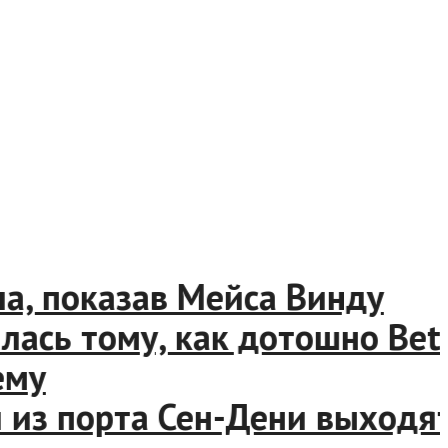
 показав Мейса Винду
ь тому, как дотошно Bethes
у
из порта Сен-Дени выходят 