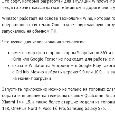
Это софт, который разработан для эмуляции Windows-про
тех, кто хочет наслаждаться геймингом в дороге или в 
Winlator работает на основе технологии Wine, которая 
операционных системах. Оно создаёт виртуальную среду,
запускались на обычном ПК.
Что нужно для использования технологии:
иметь смартфон с процессором Snapdragon 865 и выш
Kirin или Google Tensor не подходят для работы с 
скачать Winlator на Андроид — в Google Play такого
с GitHub. Можно выбрать версию 9.0 или 10.0 — в з
на момент загрузки.
Запустить приложение можно не только на топовых фла
обратить внимание на телефоны с чипом Qualcomm Snapd
Xiaomi 14 и 15, а также более старшие модели из топовых
13R, OnePlus Nord 4, Poco F6 Pro, Samsung Galaxy S25.