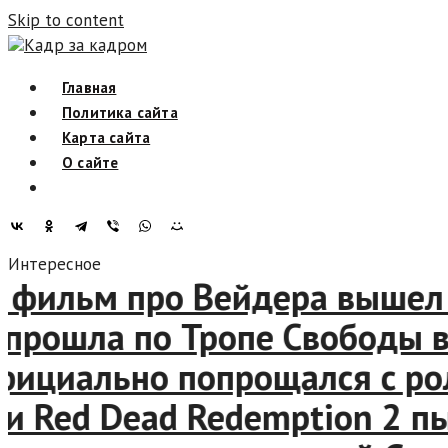
Skip to content
Кадр за кадром
Главная
Политика сайта
Карта сайта
О сайте
Интересное
ильм про Вейдера вышел спу
рошла по Тропе Свободы в р
иально попрощался с роль
 Red Dead Redemption 2 пыт