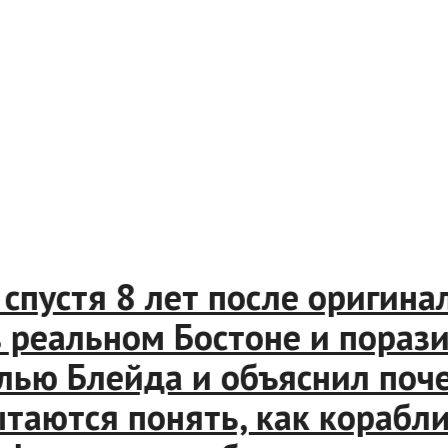
стя 8 лет после оригинала,
еальном Бостоне и поразилас
ю Блейда и объяснил почем
аются понять, как корабли 