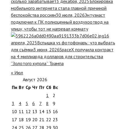
сколько зарабатывает
3 декабря, 2025
Блокировка
мобильного интернета стала главной причиной
беспокойства россиян
30 июля, 2026
Энтузиаст
подключил к ПК полноценный воздухоотвод на
улицу, чтобы тот не нагревал комнату
16
апреля, 2025
Вспышка vs фотофонарь: что выбрать
для съёмки
3 июня, 2026
SpaceX получила контракт
на 4 миллиарда долларов для строительства
“Золотого купола” Трампа
« Июл
Август 2026
Пн
Вт
Ср
Чт
Пт
Сб
Вс
1
2
3
4
5
6
7
8
9
10
11
12
13
14
15
16
17
18
19
20
21
22
23
24
25
26
27
28
29
30