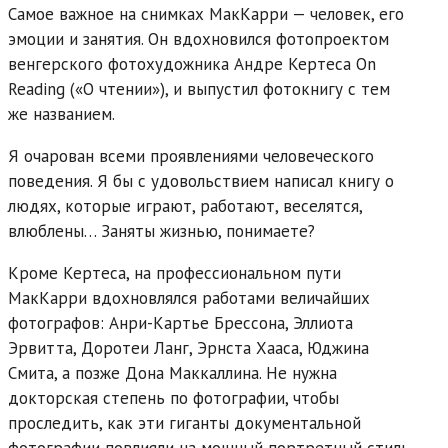
Самое важное на снимках МакКарри — человек, его
эмоции и занятия. Он вдохновился фотопроектом
венгерского фотохудожника Андре Кертеса On
Reading («О чтении»), и выпустил фотокнигу с тем
же названием.
Я очарован всеми проявлениями человеческого
поведения. Я бы с удовольствием написал книгу о
людях, которые играют, работают, веселятся,
влюблены… Заняты жизнью, понимаете?
Кроме Кертеса, на профессиональном пути
МакКарри вдохновлялся работами величайших
фотографов: Анри-Картье Брессона, Эллиота
Эрвитта, Доротеи Ланг, Эрнста Хааса, Юджина
Смита, а позже Дона Маккаллина. Не нужна
докторская степень по фотографии, чтобы
проследить, как эти гиганты документальной
фотографии повлияли на мощный портретный стиль