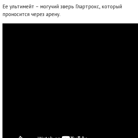
Ее ультимейт – могучий зверь Глартрокс, который
проносится через арену.