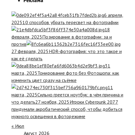
Реклама
6 апреля,
2025
10 способов убрать пересвет на фотографии
18
февраля, 2025
Позирование в фотографии: за и
против
27 февраля, 2025
HDR-фотография: что это такое и
как её сделать
31
марта, 2025
Тонирование фото без Фотошопа: как
изменить цвет сразу на съёмке
11
марта, 2025
Сильно греется ноутбук: в чём причина и
что делать
27 ноября, 2025
Игроки Cyberpunk 2077
придумали акробатический способ, чтобы добиться
нужного освещения в фоторежиме
« Июл
Август 2026