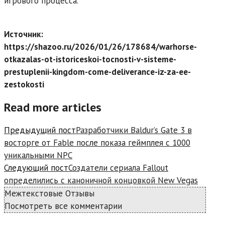
игрового процесса.
Источник:
https://shazoo.ru/2026/01/26/178684/warhorse-
otkazalas-ot-istoriceskoi-tocnosti-v-sisteme-
prestuplenii-kingdom-come-deliverance-iz-za-ee-
zestokosti
Read more articles
Предыдущий пост
Разработчики Baldur’s Gate 3 в
восторге от Fable после показа геймплея с 1000
уникальными NPC
Следующий пост
Создатели сериала Fallout
определились с каноничной концовкой New Vegas
Межтекстовые Отзывы
Посмотреть все комментарии