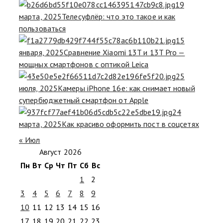
19
марта, 2025
Телесуфлёр: что это такое и как
пользоваться
15
января, 2025
Сравнение Xiaomi 13T и 13T Pro —
мощных смартфонов с оптикой Leica
25
июля, 2025
Камеры iPhone 16e: как снимает новый
супербюджетный смартфон от Apple
24
марта, 2025
Как красиво оформить пост в соцсетях
« Июл
Август 2026
Пн
Вт
Ср
Чт
Пт
Сб
Вс
1
2
3
4
5
6
7
8
9
10
11
12
13
14
15
16
17
18
19
20
21
22
23