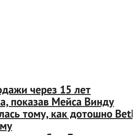
ажи через 15 лет
 показав Мейса Винду
ь тому, как дотошно Bethes
у