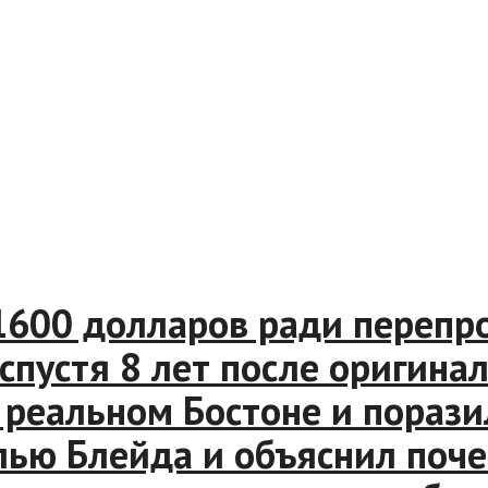
00 долларов ради перепрод
стя 8 лет после оригинала,
еальном Бостоне и поразилас
 Блейда и объяснил почем