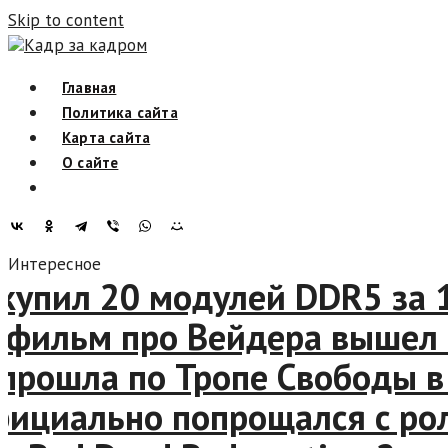
Skip to content
Кадр за кадром
Главная
Политика сайта
Карта сайта
О сайте
Интересное
упил 20 модулей DDR5 за 16
льм про Вейдера вышел спу
рошла по Тропе Свободы в р
иально попрощался с ролью