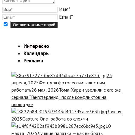
Имя*
Email*
Интересно
Календарь
Реклама
23
апреля, 2025
Фон для фотосессии: как с ним
работать
26 мая, 2026
Тома Харди уволили с его же
сериала “Гангстерленд” после конфликтов на
площадке
3 июня,
2025
Capture One: работа со слоями
10
марта, 2025
Лучшие палатки — как выбрать