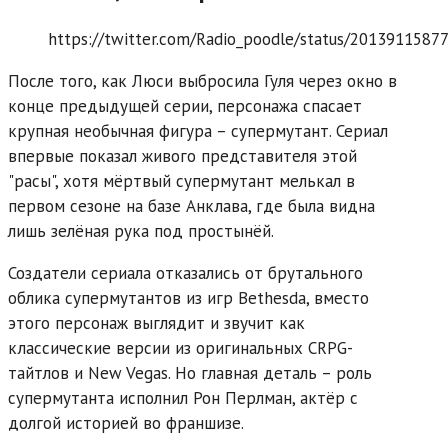
https://twitter.com/Radio_poodle/status/201391158
После того, как Люси выбросила Гуля через окно в
конце предыдущей серии, персонажа спасает
крупная необычная фигура – супермутант. Сериал
впервые показал живого представителя этой
"расы", хотя мёртвый супермутант мелькал в
первом сезоне на базе Анклава, где была видна
лишь зелёная рука под простынёй.
Создатели сериала отказались от брутального
облика супермутантов из игр Bethesda, вместо
этого персонаж выглядит и звучит как
классические версии из оригинальных CRPG-
тайтлов и New Vegas. Но главная деталь – роль
супермутанта исполнил Рон Перлман, актёр с
долгой историей во франшизе.