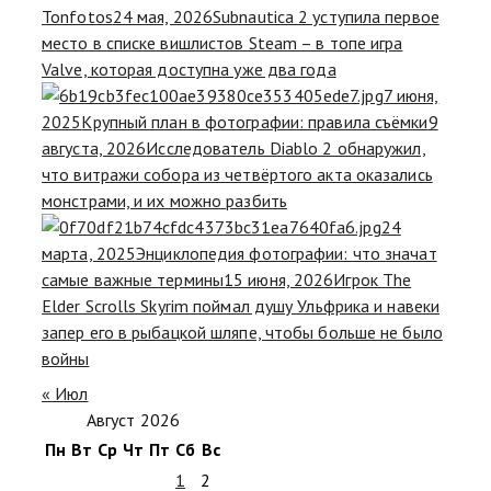
Tonfotos
24 мая, 2026
Subnautica 2 уступила первое
место в списке вишлистов Steam – в топе игра
Valve, которая доступна уже два года
7 июня,
2025
Крупный план в фотографии: правила съёмки
9
августа, 2026
Исследователь Diablo 2 обнаружил,
что витражи собора из четвёртого акта оказались
монстрами, и их можно разбить
24
марта, 2025
Энциклопедия фотографии: что значат
самые важные термины
15 июня, 2026
Игрок The
Elder Scrolls Skyrim поймал душу Ульфрика и навеки
запер его в рыбацкой шляпе, чтобы больше не было
войны
« Июл
Август 2026
Пн
Вт
Ср
Чт
Пт
Сб
Вс
1
2