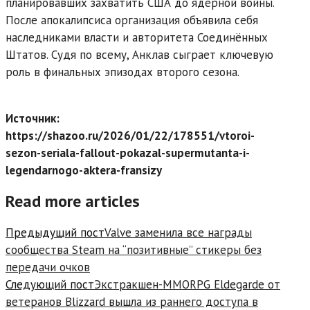
планировавших захватить США до ядерной войны.
После апокалипсиса организация объявила себя
наследниками власти и авторитета Соединённых
Штатов. Судя по всему, Анклав сыграет ключевую
роль в финальных эпизодах второго сезона.
Источник:
https://shazoo.ru/2026/01/22/178551/vtoroi-
sezon-seriala-fallout-pokazal-supermutanta-i-
legendarnogo-aktera-fransizy
Read more articles
Предыдущий пост
Valve заменила все награды
сообщества Steam на “позитивные” стикеры без
передачи очков
Следующий пост
Экстракшен-MMORPG Eldegarde от
ветеранов Blizzard вышла из раннего доступа в