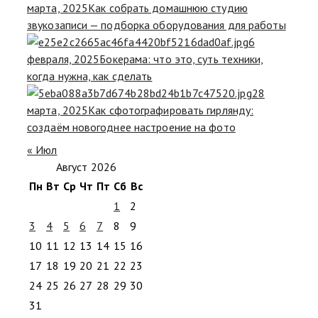
марта, 2025
Как собрать домашнюю студию
звукозаписи — подборка оборудования для работы
6
февраля, 2025
Бокерама: что это, суть техники,
когда нужна, как сделать
28
марта, 2025
Как сфотографировать гирлянду:
создаём новогоднее настроение на фото
« Июл
Август 2026
Пн
Вт
Ср
Чт
Пт
Сб
Вс
1
2
3
4
5
6
7
8
9
10
11
12
13
14
15
16
17
18
19
20
21
22
23
24
25
26
27
28
29
30
31