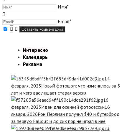
Имя*
Email*
Интересно
Календарь
Реклама
14
февраля, 2025
Новый фотошоп: что изменилось за 5
лет и чего вас лишает старая версия
16
февраля, 2025
Идеи для осенней фотосессии
16
января, 2026
Рон Перлман получил $40 и бутерброд
за первую Fallout и до сих пор не играл в неё
23